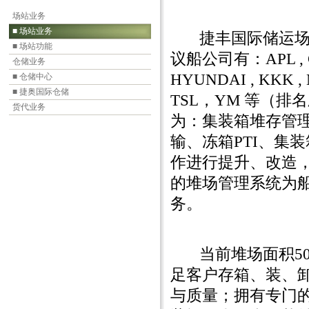
场站业务
■ 场站业务
捷丰国际储运场
■ 场站功能
议船公司有：APL , CM
仓储业务
HYUNDAI , KKK ,
■ 仓储中心
■ 捷奥国际仓储
TSL，YM 等（
货代业务
为：集装箱堆存管
输、冻箱PTI、集
作进行提升、改造
的堆场管理系统为
务。
当前堆场面积50万
足客户存箱、装、
与质量；拥有专门的