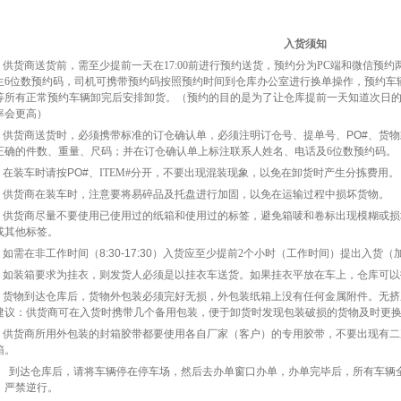
入货须知
、
供货商送货
前
，
需至少提前一天在
17:00
前进行预约送货，预约分为
PC
端和微信预约
生
6
位数预约码，司机可携带预约码按照预约时间到仓库办公室进行换单操作，预约车
等所有正常预约车辆卸完后安排卸货。（预约的目的是为了让仓库提前一天知道次日
率会更高）
、
供货商送货时，必须携带标准的订仓确认单，必须注明订仓号、提单号、
PO#
、货物
正确的件数、重量、尺码；
并在订仓确认单上标注
联系人姓名
、
电话
及
6
位数预约码
。
、
在装车时请按
PO#
、
ITEM#
分开，不要出现混装现象，以免在卸货时产生分拣费用。
、
供货商在装车时，注意要将易碎品及托盘进行加固，以免在运输过程中损坏货物。
、
供货商尽量不要使用已使用过的纸箱和使用过的标签，避免箱唛和卷标出现模糊或损
或其他标签。
、
如需在非工作时间（
8:30-17:30
）入货应至少提前
2
个小时（工作时间）提出入货（
、
如装箱要求为挂衣，则发货人必须是以挂衣车送货。如果挂衣平放在车上，仓库可以
、
货物到达仓库后，货物外包装必须完好无损，外包装纸箱上没有任何金属附件。无挤
建议：供货商可在入货时携带几个备用包装，便于卸货时发现包装破损的货物及时更
、
供货商所用外包装的封箱胶带都要使用各自厂家（客户）的专用胶带，不要出现有二
箱。
0、 到达仓库后，请将车辆停在停车场，然后去办单窗口办单，办单完毕后，所有车
，严禁逆行。