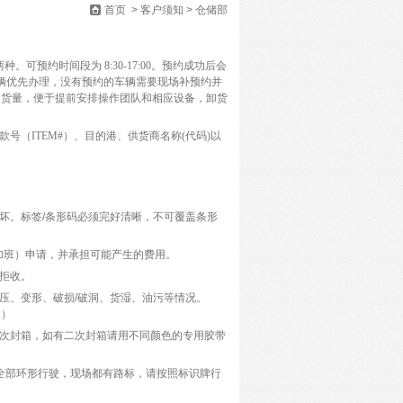
首页
>
客户须知
>
仓储部
两种。可预约时间段为
8:30-17:00
。预约成功后会
辆优先办理，没有预约的车辆需要现场补预约并
的货量，便于提前安排操作团队和相应设备，卸货
款号（
ITEM#
）、目的港、供货商名称
(
代码
)
以
坏。标签
/
条形码必须完好清晰，不可覆盖条形
加班）申请，并承担可能产生的费用。
拒收。
压、变形、破损
/
破洞、货湿、油污等情况。
换）
次封箱，如有二次封箱请用不同颜色的专用胶带
辆全部环形行驶，现场都有路标，请按照标识牌行