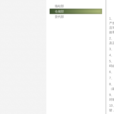
场站部
仓储部
货代部
1
产
且
效
2
及
3
4
5
码
6
7
8
（
9
封
1
驶